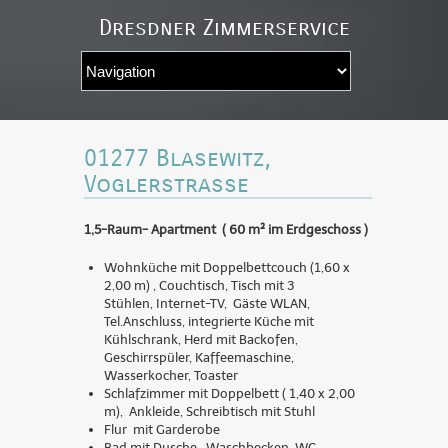
Dresdner Zimmerservice
Navigation
auswÃ¤hlen
01277 Blasewitz,
Voglerstrasse
1,5-Raum- Apartment ( 60 m² im Erdgeschoss )
Wohnküche mit Doppelbettcouch (1,60 x
2,00 m) , Couchtisch, Tisch mit 3
Stühlen, Internet-TV, Gäste WLAN,
Tel.Anschluss, integrierte Küche mit
Kühlschrank, Herd mit Backofen,
Geschirrspüler, Kaffeemaschine,
Wasserkocher, Toaster
Schlafzimmer mit Doppelbett ( 1,40 x 2,00
m), Ankleide, Schreibtisch mit Stuhl
Flur mit Garderobe
Bad mit Dusche, Waschbecken, WC ,