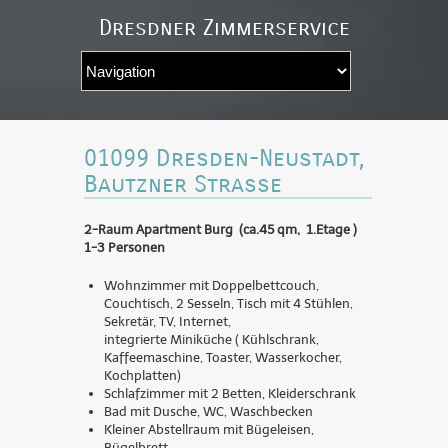
Dresdner Zimmerservice
Navigation
auswÃ¤hlen
01099 Dresden-Neustadt,
Bautzner Strasse
2-Raum Apartment Burg (ca.45 qm, 1.Etage )
1-3 Personen
Wohnzimmer mit Doppelbettcouch,
Couchtisch, 2 Sesseln, Tisch mit 4 Stühlen,
Sekretär, TV, Internet,
integrierte Miniküche ( Kühlschrank,
Kaffeemaschine, Toaster, Wasserkocher,
Kochplatten)
Schlafzimmer mit 2 Betten, Kleiderschrank
Bad mit Dusche, WC, Waschbecken
Kleiner Abstellraum mit Bügeleisen,
Bügelbrett