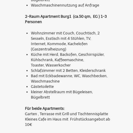
Waschmaschinennutzung auf Anfrage
2-Raum Apartment Burg1 (ca.50 qm, EG ) 1-3
Personen
Wohnzimmer mit Couch, Couchtisch, 2
Sesseln, Esstisch mit 4 Stühlen, TV,
Internet, Kommode, Kachelofen
(Gaszentralheizung)
Küche mit Herd, Backofen, Geschirrspüler,
Kühlschrank, Kaffeemaschine,
Toaster, Wasserkocher
Schlafzimmer mit 2 Betten, Kleiderschrank
Bad mit Eckbadewanne, WC, Waschbecken,
Waschmaschine
Gästetoilette
kleiner Abstellraum mit Bügeleisen,
Bügelbrett
Für beide Apartments:
Garten , Terrasse mit Grill und Tischtennisplatte
Kleines Cafe im Haus mit Frühstücksangebot ab
10€