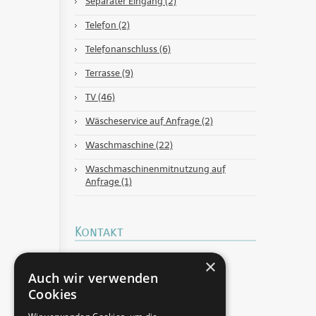
Separater Eingang (2)
Telefon (2)
Telefonanschluss (6)
Terrasse (9)
TV (46)
Wäscheservice auf Anfrage (2)
Waschmaschine (22)
Waschmaschinenmitnutzung auf
Anfrage (1)
Kontakt
×
Dresdner Zimmerservice Uta Karst
Klotzscher Berglehne 3
Auch wir verwenden
01109 Dresden
Cookies
Telefon & Fax:
+493518906032